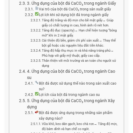
3. Ứng dụng của bột đá CaCO₃ trong ngành Giấy
Vai trò của bột đá CaCO₃ trong sản xuất giấy
Lợi ích khi sử dụng bột đá trong ngành giấy
Tăng độ trắng và độ mịn cho bề mặt giấy→ Giúp
giấy có chất lượng in cao, hình ảnh rõ nét hơn.
Tăng độ đục (opacity)→ Hạn chế hiện tượng “bóng
mờ” khi in 2 mặt giấy.
Cải thiện độ bền, giảm chi phí sản xuất→ Thay thế
bột gỗ hoặc các nguyên liệu đắt tiền khác.
Tăng độ hấp thụ mực in và khả năng tráng phủ→
Phù hợp với giấy mỹ thuật, giấy cao cấp.
Thân thiện với môi trường và an toàn cho người sử
dụng
4. Ứng dụng của bột đá CaCO₃ trong ngành Cao
su
Bột đá được sử dụng thế nào trong sản xuất cao
su?
Lợi ích của bột đá trong ngành cao su
5. Ứng dụng của bột đá CaCO₃ trong ngành Xây
dựng
Bột đá được ứng dụng trong những sản phẩm
xây dựng nào?
Vữa khô, keo dán gạch, keo chà ron→ Tăng độ mịn,
độ bám dính và hạn chế co ngót.