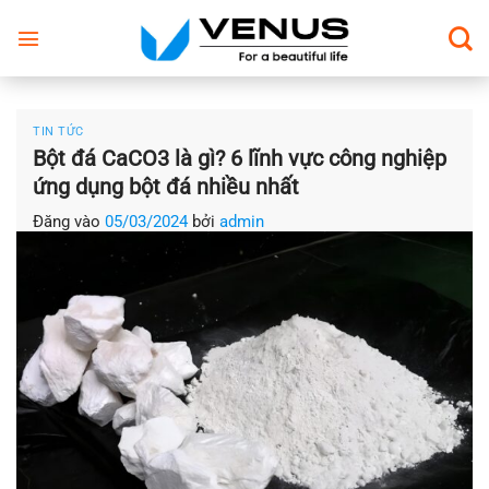
Bỏ
qua
nội
dung
TIN TỨC
Bột đá CaCO3 là gì? 6 lĩnh vực công nghiệp
ứng dụng bột đá nhiều nhất
Đăng vào
05/03/2024
bởi
admin