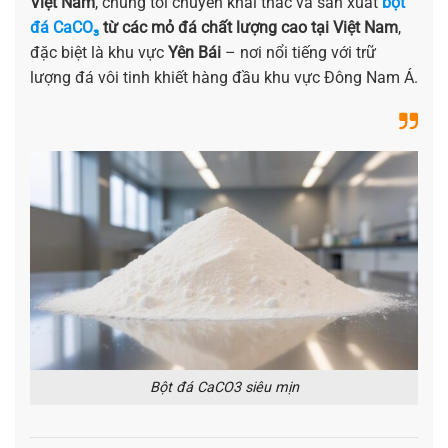
Việt Nam
, chúng tôi chuyên khai thác và sản xuất
bột
đá CaCO₃
từ các mỏ đá chất lượng cao tại Việt Nam
,
đặc biệt là khu vực
Yên Bái
– nơi nổi tiếng với trữ
lượng đá vôi tinh khiết hàng đầu khu vực Đông Nam Á.
Bột đá CaCO3 siêu mịn