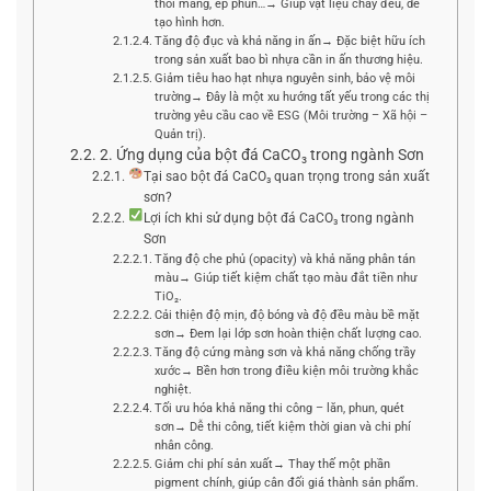
thổi màng, ép phun…→ Giúp vật liệu chảy đều, dễ
tạo hình hơn.
Tăng độ đục và khả năng in ấn→ Đặc biệt hữu ích
trong sản xuất bao bì nhựa cần in ấn thương hiệu.
Giảm tiêu hao hạt nhựa nguyên sinh, bảo vệ môi
trường→ Đây là một xu hướng tất yếu trong các thị
trường yêu cầu cao về ESG (Môi trường – Xã hội –
Quản trị).
2. Ứng dụng của bột đá CaCO₃ trong ngành Sơn
Tại sao bột đá CaCO₃ quan trọng trong sản xuất
sơn?
Lợi ích khi sử dụng bột đá CaCO₃ trong ngành
Sơn
Tăng độ che phủ (opacity) và khả năng phân tán
màu→ Giúp tiết kiệm chất tạo màu đắt tiền như
TiO₂.
Cải thiện độ mịn, độ bóng và độ đều màu bề mặt
sơn→ Đem lại lớp sơn hoàn thiện chất lượng cao.
Tăng độ cứng màng sơn và khả năng chống trầy
xước→ Bền hơn trong điều kiện môi trường khắc
nghiệt.
Tối ưu hóa khả năng thi công – lăn, phun, quét
sơn→ Dễ thi công, tiết kiệm thời gian và chi phí
nhân công.
Giảm chi phí sản xuất→ Thay thế một phần
pigment chính, giúp cân đối giá thành sản phẩm.