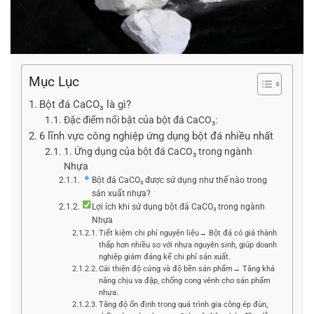
Mục Lục
Bột đá CaCO₃ là gì?
Đặc điểm nổi bật của bột đá CaCO₃:
6 lĩnh vực công nghiệp ứng dụng bột đá nhiều nhất
1. Ứng dụng của bột đá CaCO₃ trong ngành
Nhựa
Bột đá CaCO₃ được sử dụng như thế nào trong
sản xuất nhựa?
Lợi ích khi sử dụng bột đá CaCO₃ trong ngành
Nhựa
Tiết kiệm chi phí nguyên liệu→ Bột đá có giá thành
thấp hơn nhiều so với nhựa nguyên sinh, giúp doanh
nghiệp giảm đáng kể chi phí sản xuất.
Cải thiện độ cứng và độ bền sản phẩm→ Tăng khả
năng chịu va đập, chống cong vênh cho sản phẩm
nhựa.
Tăng độ ổn định trong quá trình gia công ép đùn,