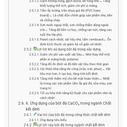
Gạch không nung, gạch block, bê tông nhẹ→ Tăng
khối lượng thể tích, giảm chi phí xi măng.
Tấm ốp tường, trần nhựa giả đá (PVC foam
board)→ Là chất độn chính giúp sản phẩm nhẹ, bền
và chống cháy.
Sơn nước ngoại thất, sơn chống thấm dùng ngoài
trời→ Tăng độ bền cơ học, chống rạn nứt, nâng cao
tuổi thọ lớp phủ.
Panel cách nhiệt, vật liệu nhẹ, tấm cemboard→ Ổn
định kích thước và giảm hệ số giãn nở nhiệt.
Lợi ích khi sử dụng bột đá trong xây dựng
Giảm chi phí sản xuất vật liệu→ Nhờ thay thế một
phần xi măng hoặc polymer.
Tăng độ ổn định và độ bền vật liệu theo thời gian
Cải thiện khả năng thi công (trộn, trát, phun)→ Vật
liệu mịn hơn, ít tạo bọt, tăng tính kết dính.
Tăng tính thẩm mỹ cho bề mặt hoàn thiện→ Nhất
là trong các sản phẩm tấm ốp giả đá, vữa màu, sơn
trang trí.
Tối ưu hóa tính năng kỹ thuật cho sản phẩm nhẹ và
cách nhiệt
6. Ứng dụng của bột đá CaCO₃ trong ngành Chất
kết dính
Vai trò của bột đá trong công thức chất kết dính
Ứng dụng tiêu biểu:
Lợi ích của bột đá trong ngành chất kết dính