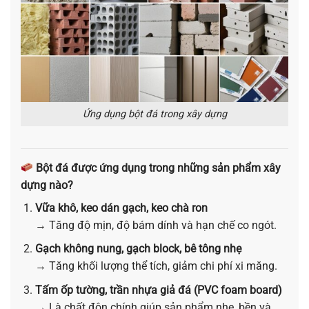
Ứng dụng bột đá trong xây dựng
Bột đá được ứng dụng trong những sản phẩm xây
dựng nào?
Vữa khô, keo dán gạch, keo chà ron
→ Tăng độ mịn, độ bám dính và hạn chế co ngót.
Gạch không nung, gạch block, bê tông nhẹ
→ Tăng khối lượng thể tích, giảm chi phí xi măng.
Tấm ốp tường, trần nhựa giả đá (PVC foam board)
→ Là chất độn chính giúp sản phẩm nhẹ, bền và