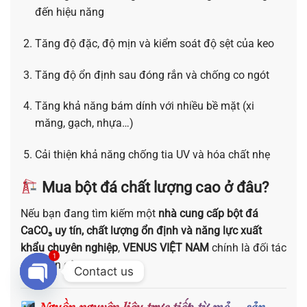
đến hiệu năng
Tăng độ đặc, độ mịn và kiểm soát độ sệt của keo
Tăng độ ổn định sau đóng rắn và chống co ngót
Tăng khả năng bám dính với nhiều bề mặt (xi
măng, gạch, nhựa…)
Cải thiện khả năng chống tia UV và hóa chất nhẹ
Mua bột đá chất lượng cao ở đâu?
Nếu bạn đang tìm kiếm một
nhà cung cấp bột đá
CaCO₃ uy tín, chất lượng ổn định và năng lực xuất
khẩu chuyên nghiệp
,
VENUS VIỆT NAM
chính là đối tác
1
đáng tin cậy.
Contact us
OPEN CHATY
Nguồn nguyên liệu trực tiếp từ mỏ – sản