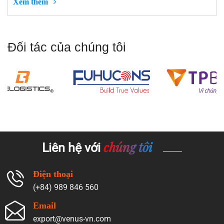
Xem thêm
Đối tác của chúng tôi
chúng tôi
Liên hệ với
Điện thoại
(+84) 989 846 560
Email
export@venus-vn.com